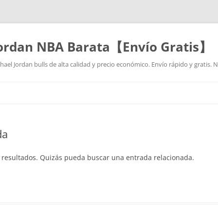
Jordan NBA Barata【Envío Gratis】
ael Jordan bulls de alta calidad y precio económico. Envío rápido y gratis.
Saltar
al
contenido
da
 resultados. Quizás pueda buscar una entrada relacionada.