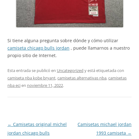
Si tiene alguna pregunta sobre dónde y cómo utilizar
camiseta chicago bulls jordan
, puede llamarnos a nuestro
propio sitio de Internet.
Esta entrada se publicó en
Uncategorized
y está etiquetada con
camiseta nba kobe bryant
,
camisetas alternativas nba
,
camisetas
nba eci
en
noviembre 11, 2022
.
Navegación
←
Camisetas original michel
Camisetas michael jordan
de
jordan chicago bulls
1993 camiseta
→