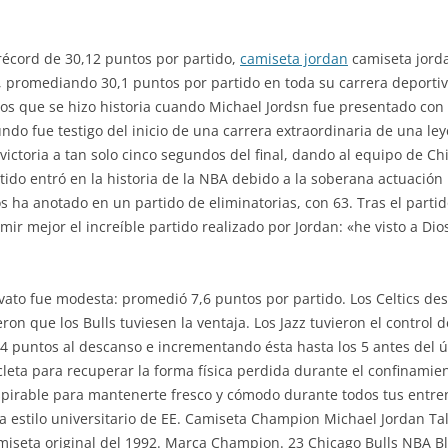
écord de 30,12 puntos por partido,
camiseta jordan
camiseta jordan
, promediando 30,1 puntos por partido en toda su carrera deportiv
os que se hizo historia cuando Michael Jordsn fue presentado con 
undo fue testigo del inicio de una carrera extraordinaria de una le
 victoria a tan solo cinco segundos del final, dando al equipo de C
ido entró en la historia de la NBA debido a la soberana actuación i
 ha anotado en un partido de eliminatorias, con 63. Tras el partido
ir mejor el increíble partido realizado por Jordan: «he visto a Di
to fue modesta: promedió 7,6 puntos por partido. Los Celtics desd
on que los Bulls tuviesen la ventaja. Los Jazz tuvieron el control
 4 puntos al descanso e incrementando ésta hasta los 5 antes del 
cleta para recuperar la forma física perdida durante el confinamie
ranspirable para mantenerte fresco y cómodo durante todos tus e
estilo universitario de EE. Camiseta Champion Michael Jordan Tal
seta original del 1992. Marca Champion. 23 Chicago Bulls NBA B