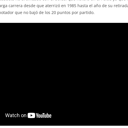
rga carrera desde que aterrizó en 1985 hasta el año de su retirad
tador que no bajó de los 20 puntos por partido.