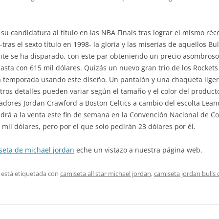
su candidatura al título en las NBA Finals tras lograr el mismo réc
tras el sexto título en 1998- la gloria y las miserias de aquellos Bu
te se ha disparado, con este par obteniendo un precio asombroso p
sta con 615 mil dólares. Quizás un nuevo gran trio de los Rockets
ta temporada usando este diseño. Un pantalón y una chaqueta lige
otros detalles pueden variar según el tamaño y el color del product
dores Jordan Crawford a Boston Celtics a cambio del escolta Leandr
ldrá a la venta este fin de semana en la Convención Nacional de C
 mil dólares, pero por el que solo pedirán 23 dólares por él.
seta de michael jordan
eche un vistazo a nuestra página web.
 está etiquetada con
camiseta all star michael jordan
,
camiseta jordan bulls