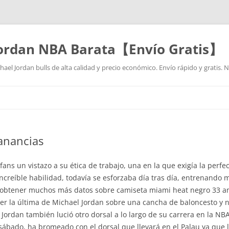
Jordan NBA Barata【Envío Gratis】
ael Jordan bulls de alta calidad y precio económico. Envío rápido y gratis.
Saltar
al
contenido
anancias
fans un vistazo a su ética de trabajo, una en la que exigía la per
ncreíble habilidad, todavía se esforzaba día tras día, entrenando 
era obtener muchos más datos sobre camiseta miami heat negro 33 
ser la última de Michael Jordan sobre una cancha de baloncesto y 
ordan también lució otro dorsal a lo largo de su carrera en la NBA
bado, ha bromeado con el dorsal que llevará en el Palau ya que l