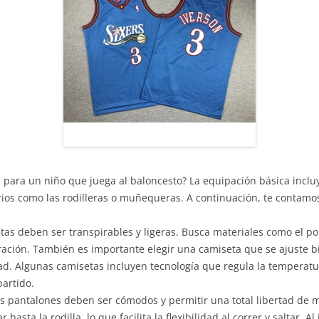
l para un niño que juega al baloncesto? La equipación básica incl
orios como las rodilleras o muñequeras. A continuación, te contamo
as deben ser transpirables y ligeras. Busca materiales como el pol
oración. También es importante elegir una camiseta que se ajuste 
d. Algunas camisetas incluyen tecnología que regula la temperatur
artido.
os pantalones deben ser cómodos y permitir una total libertad de m
asta la rodilla, lo que facilita la flexibilidad al correr y saltar. Al