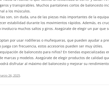
igeros y transpirables. Muchos pantalones cortos de baloncesto in
nal a los músculos.
illas son, sin duda, una de las piezas más importantes de la equip
frecer estabilidad durante los movimientos rápidos. Además, es cru
to involucra muchos saltos y giros. Asegúrate de elegir un par que s
 optan por usar rodilleras o muñequeras, que pueden ayudar a pre
o juega con frecuencia, estos accesorios pueden ser muy útiles.
equipación de baloncesto para niños? En tiendas especializadas e
e marcas y modelos. Asegúrate de elegir productos de calidad qu
podrá disfrutar al máximo del baloncesto y mejorar su rendimiento
arzo 26, 2025
.