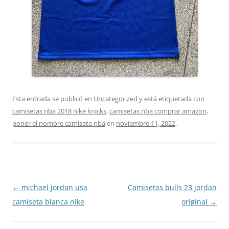
Esta entrada se publicó en
Uncategorized
y está etiquetada con
camisetas nba 2018 nike knicks
,
camisetas nba comprar amazon
,
poner el nombre camiseta nba
en
noviembre 11, 2022
.
Navegación
←
michael jordan usa
Camisetas bulls 23 jordan
de
camiseta blanca nike
original
→
entradas