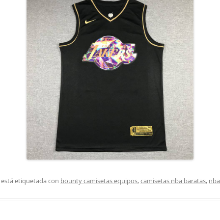
 está etiquetada con
bounty camisetas equipos
,
camisetas nba baratas
,
nba