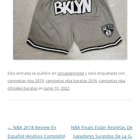
Esta entrada se publicó en
Uncategorized
y está etiquetada con
camisetas nba 2019
,
camisetas nba baratas 2016
,
camisetas nba
oficiales baratas
en
junio 10, 2022
.
Navegación
←
NBA 2K18 Review En
NBA Finals Están Repletas De
de
Español (Análisis Completo)
Jugadores Surgidos De La G-