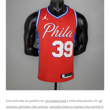
Esta entrada se publicó en
Uncategorized
y está etiquetada con
ali
express camiseta nba arenas
,
camiseta blanca manga nba portland