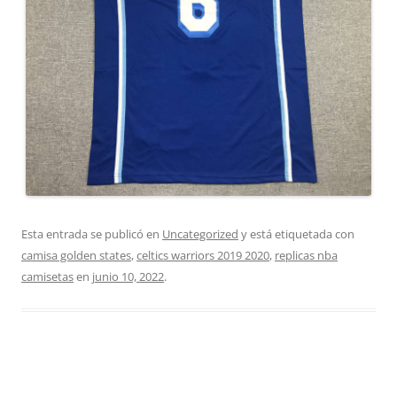
Esta entrada se publicó en
Uncategorized
y está etiquetada con
camisa golden states
,
celtics warriors 2019 2020
,
replicas nba
camisetas
en
junio 10, 2022
.