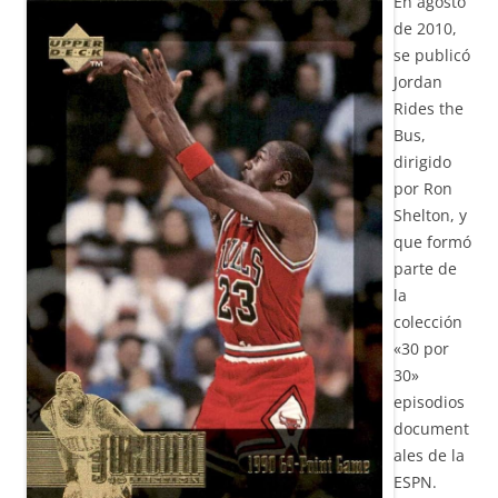
En agosto
de 2010,
se publicó
Jordan
Rides the
Bus,
dirigido
por Ron
Shelton, y
que formó
parte de
la
colección
«30 por
30»
episodios
document
ales de la
ESPN.