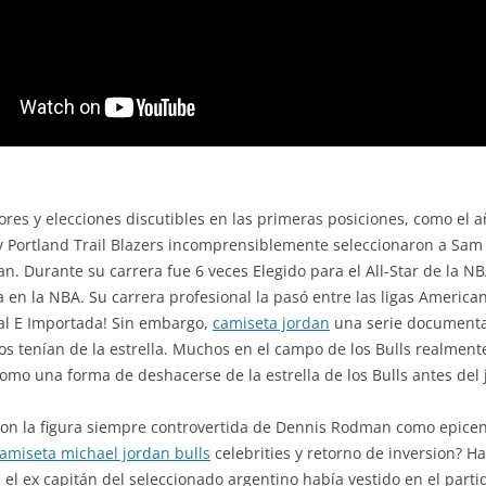
rores y elecciones discutibles en las primeras posiciones, como el
y Portland Trail Blazers incomprensiblemente seleccionaron a Sam 
rdan. Durante su carrera fue 6 veces Elegido para el All-Star de la
 en la NBA. Su carrera profesional la pasó entre las ligas American
l E Importada! Sin embargo,
camiseta jordan
una serie documental
s tenían de la estrella. Muchos en el campo de los Bulls realment
omo una forma de deshacerse de la estrella de los Bulls antes del 
on la figura siempre controvertida de Dennis Rodman como epicen
amiseta michael jordan bulls
celebrities y retorno de inversion? H
 el ex capitán del seleccionado argentino había vestido en el parti