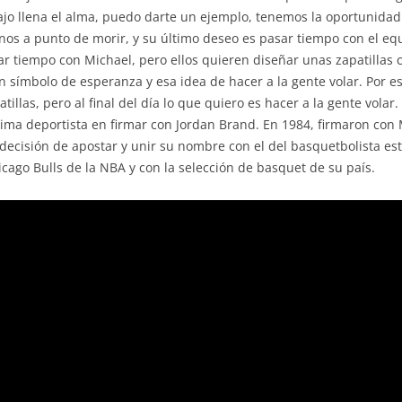
ajo llena el alma, puedo darte un ejemplo, tenemos la oportunida
nos a punto de morir, y su último deseo es pasar tiempo con el eq
 tiempo con Michael, pero ellos quieren diseñar unas zapatillas c
n símbolo de esperanza y esa idea de hacer a la gente volar. Por eso
llas, pero al final del día lo que quiero es hacer a la gente volar.
ima deportista en firmar con Jordan Brand. En 1984, firmaron con Mi
 decisión de apostar y unir su nombre con el del basquetbolista e
cago Bulls de la NBA y con la selección de basquet de su país.