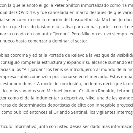
 con la que le anotó el gol a Peter Shilton inmortalizado como “la
ial del COVID-19, y fue cancelada en marzo después de que varios 
al se encuentra con la relación del basquetbolista Michael Jordan
itosa que ha sido bastante lucrativa para ambas partes, con el eje
 marca creada en conjunto: “Jordan”. Pero Nike no estuvo siempre en
n hueco hasta comenzar a dominar el sector.
les coordina y edita la Portada de Relevo a la vez que da visibilid
onsiguió romper la estructura y expandir su alcance sumando estre
racias a los “Air Jordan” los tenis se introdujeron al mundo de la 
 empresa subió comenzó a posicionarse en el mercado. Estos emba
sa estadounidense. A modo de conclusión, podemos decir que la em
 los más sonados son: Michael Jordan, Cristiano Ronaldo, Lebron J
ector como el de la indumentaria deportiva, Nike, una de las gra
arreras de determinados deportistas de élite con innegable proyecc
como publicó entonces el Orlando Sentinel, los vigilantes interrog
rtículo informativo junto con usted desea ser dado más informaci