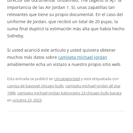
director del documental ‘Unbanned, The Legend of AJ1’ la
importancia de las Air Jordan 1. Sí, unas zapatillas tan
relevantes que tiene su propio documental. En el caso del
uniforme de Jordan, que recibió un total de 20 pujas, la
suma final duplicó la estimación más alta que había hecho
Sotheby.
Si usted acarició este artículo y usted quisiera obtener
muchos más datos sobre
camiseta michael jordan
amablemente echa un vistazo a nuestro propio sitio web.
Esta entrada se publicó en
Uncategorized
y está etiquetada con
camisa de basquet chicago bulls
,
camiseta michael jordan all star
1996
,
camiseta michael jordan baloncesto 23 chicago bulls barata
en
octubre 23, 2023
.