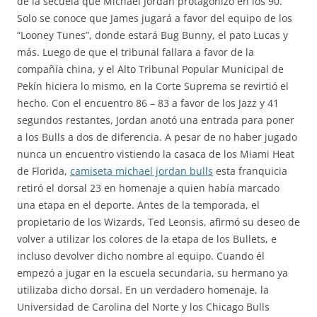
de la secuela que Michael Jordan protagonizó en los 90.
Solo se conoce que James jugará a favor del equipo de los
“Looney Tunes”, donde estará Bug Bunny, el pato Lucas y
más. Luego de que el tribunal fallara a favor de la
compañía china, y el Alto Tribunal Popular Municipal de
Pekín hiciera lo mismo, en la Corte Suprema se revirtió el
hecho. Con el encuentro 86 – 83 a favor de los Jazz y 41
segundos restantes, Jordan anotó una entrada para poner
a los Bulls a dos de diferencia. A pesar de no haber jugado
nunca un encuentro vistiendo la casaca de los Miami Heat
de Florida,
camiseta michael jordan bulls
esta franquicia
retiró el dorsal 23 en homenaje a quien había marcado
una etapa en el deporte. Antes de la temporada, el
propietario de los Wizards, Ted Leonsis, afirmó su deseo de
volver a utilizar los colores de la etapa de los Bullets, e
incluso devolver dicho nombre al equipo. Cuando él
empezó a jugar en la escuela secundaria, su hermano ya
utilizaba dicho dorsal. En un verdadero homenaje, la
Universidad de Carolina del Norte y los Chicago Bulls