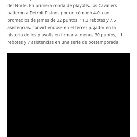
del Norte. En primera ronda de playoffs, los Cavaliers
batieron a Detroit Pistons por un cómodo 4-0, con
promedios de James de 32 puntos, 11.3 rebotes y 7.5
asistencias, convirtiéndose en el tercer jugador en la
historia de los playoffs en firmar al menos 30 puntos, 11
rebotes y 7 asistencias en una serie de postemporada.