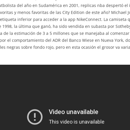
utbolista del año en Sudamérica en 2001, replicas nba despertó el i
oritas y menos favoritas de las City Edition de este año? Michael J
iqueta inferior para acceder a la app NikeConnect. La camiseta que
de 1998, la última que ganó, ha sido vendida en subasta por Sotheby
ma de la estimación de 3 a 5 millones que se manejaba al comenzar
 por el comportamiento del ADR del Banco Wiese en Nueva York, do
les negras sobre fondo rojo, pero en esta ocasión el grosor va var