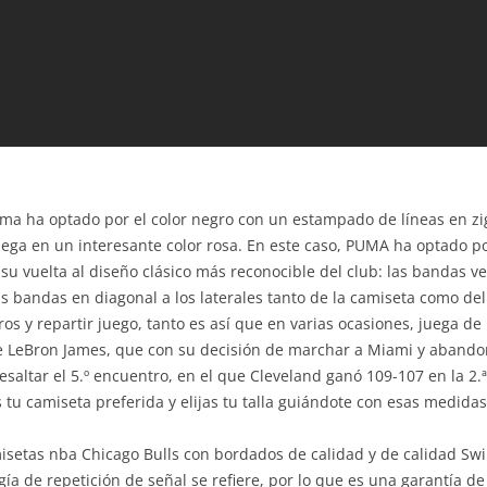
Joma ha optado por el color negro con un estampado de líneas en z
ega en un interesante color rosa. En este caso, PUMA ha optado por
u vuelta al diseño clásico más reconocible del club: las bandas ve
s bandas en diagonal a los laterales tanto de la camiseta como de
s y repartir juego, tanto es así que en varias ocasiones, juega de 
 LeBron James, que con su decisión de marchar a Miami y abandona
esaltar el 5.º encuentro, en el que Cleveland ganó 109-107 en la 2.
u camiseta preferida y elijas tu talla guiándote con esas medidas
misetas nba Chicago Bulls con bordados de calidad y de calidad Sw
ía de repetición de señal se refiere, por lo que es una garantía de