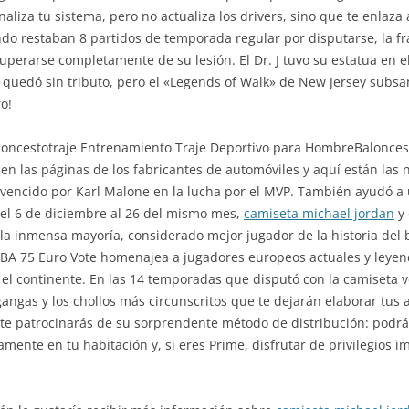
 Analiza tu sistema, pero no actualiza los drivers, sino que te enla
ndo restaban 8 partidos de temporada regular por disputarse, la fr
cuperarse completamente de su lesión. El Dr. J tuvo su estatua en 
 quedó sin tributo, pero el «Legends of Walk» de New Jersey subsan
o!
ncestotraje Entrenamiento Traje Deportivo para HombreBaloncesto 
n las páginas de los fabricantes de automóviles y aquí están las
 vencido por Karl Malone en la lucha por el MVP. También ayudó a
el 6 de diciembre al 26 del mismo mes,
camiseta michael jordan
y 
 la inmensa mayoría, considerado mejor jugador de la historia del 
NBA 75 Euro Vote homenajea a jugadores europeos actuales y leye
 el continente. En las 14 temporadas que disputó con la camiseta
gangas y los chollos más circunscritos que te dejarán elaborar tus 
e patrocinarás de su sorprendente método de distribución: podrá
ente en tu habitación y, si eres Prime, disfrutar de privilegios 