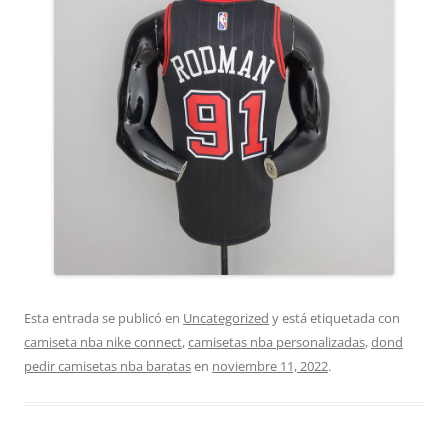
Esta entrada se publicó en
Uncategorized
y está etiquetada con
camiseta nba nike connect
,
camisetas nba personalizadas
,
dond
pedir camisetas nba baratas
en
noviembre 11, 2022
.