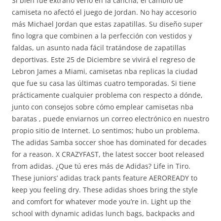
Si bien fue extraño verlo en la cancha, el cambio de
camiseta no afectó el juego de Jordan. No hay accesorio
más Michael Jordan que estas zapatillas. Su diseño super
fino logra que combinen a la perfección con vestidos y
faldas, un asunto nada fácil tratándose de zapatillas
deportivas. Este 25 de Diciembre se vivirá el regreso de
Lebron James a Miami, camisetas nba replicas la ciudad
que fue su casa las últimas cuatro temporadas. Si tiene
prácticamente cualquier problema con respecto a dónde,
junto con consejos sobre cómo emplear camisetas nba
baratas , puede enviarnos un correo electrónico en nuestro
propio sitio de Internet. Lo sentimos; hubo un problema.
The adidas Samba soccer shoe has dominated for decades
for a reason. X CRAZYFAST, the latest soccer boot released
from adidas. ¿Que tú eres más de Adidas? Life in Tiro.
These juniors’ adidas track pants feature AEROREADY to
keep you feeling dry. These adidas shoes bring the style
and comfort for whatever mode you’re in. Light up the
school with dynamic adidas lunch bags, backpacks and