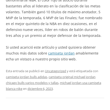
denominarse NBA. El color rojo se asoció durante
bastantes años al liderato en la clasificación de las metas
volantes. También ganó 10 títulos de máximo anotador, 5
MVP de la temporada, 6 MVP de las Finales; fue nombrado
en el mejor quinteto de la NBA en diez ocasiones, en el
defensivo nueve veces, líder en robos de balón durante
tres años y un premio al mejor defensor de la temporada.
Si usted acarició este artículo y usted quisiera obtener
muchos más datos sobre
camiseta jordan
amablemente
echa un vistazo a nuestro propio sitio web.
Esta entrada se publicó en
Uncategorized
y está etiquetada con
camiseta jordan bulls adidas
,
camiseta original michael jordan
chicago bulls varios modelos y tallas
,
michael jordan usa camiseta
blanca nike
en
diciembre 6, 2023
.