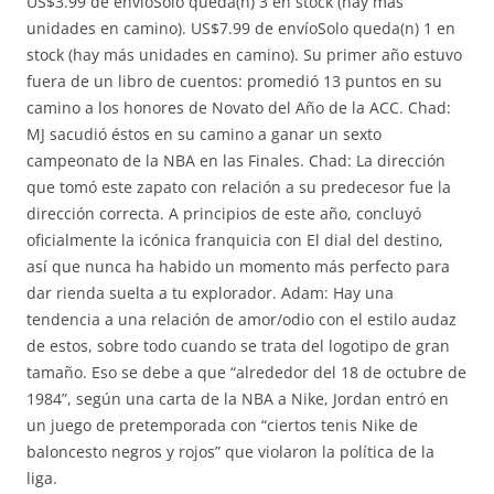
US$3.99 de envíoSolo queda(n) 3 en stock (hay más
unidades en camino). US$7.99 de envíoSolo queda(n) 1 en
stock (hay más unidades en camino). Su primer año estuvo
fuera de un libro de cuentos: promedió 13 puntos en su
camino a los honores de Novato del Año de la ACC. Chad:
MJ sacudió éstos en su camino a ganar un sexto
campeonato de la NBA en las Finales. Chad: La dirección
que tomó este zapato con relación a su predecesor fue la
dirección correcta. A principios de este año, concluyó
oficialmente la icónica franquicia con El dial del destino,
así que nunca ha habido un momento más perfecto para
dar rienda suelta a tu explorador. Adam: Hay una
tendencia a una relación de amor/odio con el estilo audaz
de estos, sobre todo cuando se trata del logotipo de gran
tamaño. Eso se debe a que “alrededor del 18 de octubre de
1984”, según una carta de la NBA a Nike, Jordan entró en
un juego de pretemporada con “ciertos tenis Nike de
baloncesto negros y rojos” que violaron la política de la
liga.