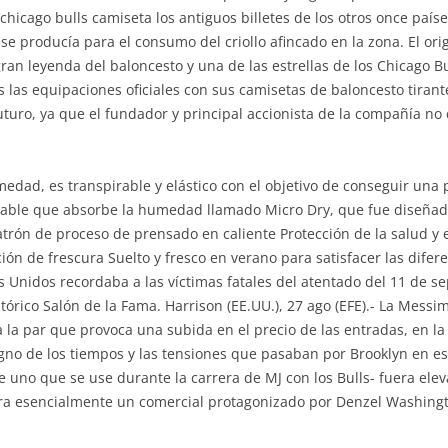
chicago bulls camiseta los antiguos billetes de los otros once país
 producía para el consumo del criollo afincado en la zona. El ori
gran leyenda del baloncesto y una de las estrellas de los Chicago Bul
las equipaciones oficiales con sus camisetas de baloncesto tirante
futuro, ya que el fundador y principal accionista de la compañía n
edad, es transpirable y elástico con el objetivo de conseguir una
irable que absorbe la humedad llamado Micro Dry, que fue diseña
Patrón de proceso de prensado en caliente Protección de la salud 
ión de frescura Suelto y fresco en verano para satisfacer las difer
s Unidos recordaba a las víctimas fatales del atentado del 11 de 
stórico Salón de la Fama. Harrison (EE.UU.), 27 ago (EFE).- La Mess
a la par que provoca una subida en el precio de las entradas, en la
 signo de los tiempos y las tensiones que pasaban por Brooklyn e
 uno que se use durante la carrera de MJ con los Bulls- fuera ele
e era esencialmente un comercial protagonizado por Denzel Washing