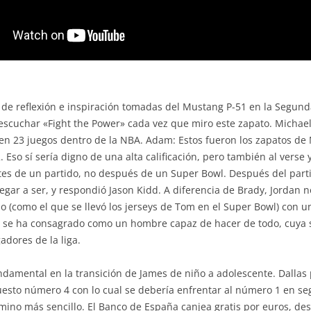
 de reflexión e inspiración tomadas del Mustang P-51 en la Segun
 escuchar «Fight the Power» cada vez que miro este zapato. Michae
 en 23 juegos dentro de la NBA. Adam: Estos fueron los zapatos d
Eso sí sería digno de una alta calificación, pero también al verse 
tes de un partido, no después de un Super Bowl. Después del parti
gar a ser, y respondió Jason Kidd. A diferencia de Brady, Jordan no
 (como el que se llevó los jerseys de Tom en el Super Bowl) con u
mes se ha consagrado como un hombre capaz de hacer de todo, cuya s
dores de la liga.
undamental en la transición de James de niño a adolescente. Dalla
puesto número 4 con lo cual se debería enfrentar al número 1 en 
ino más sencillo. El Banco de España canjea gratis por euros, desd