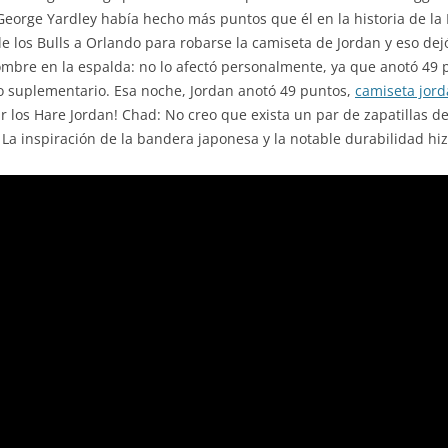
 George Yardley había hecho más puntos que él en la historia de l
de los Bulls a Orlando para robarse la camiseta de Jordan y eso dej
ombre en la espalda: no lo afectó personalmente, ya que anotó 49 
o suplementario. Esa noche, Jordan anotó 49 puntos,
camiseta jor
 los Hare Jordan! Chad: No creo que exista un par de zapatillas d
a inspiración de la bandera japonesa y la notable durabilidad hizo