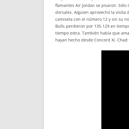
flamantes Air Jordan se pisaron. Sólo
dorsales. Alguien aprovechó la visita 
camiseta con el número 12 y sin su n
Bulls perdieron por 135-129 en tiemp
tiempo extra. También había que amar
hayan hecho desde Concord Xi. Chad: L