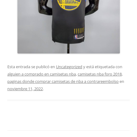
Esta entrada se publicó en
Uncategorized
y está etiquetada con
alguien a comprado en camisetas nba
,
camisetas nba foro 2018
,
paginas donde comprar camisetas de nba a contrareembolso
en
noviembre 11, 2022
.