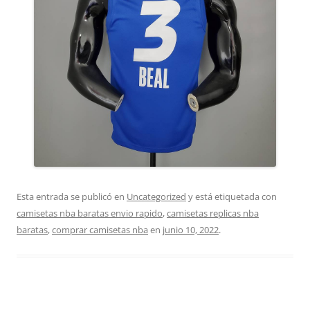
Esta entrada se publicó en
Uncategorized
y está etiquetada con
camisetas nba baratas envio rapido
,
camisetas replicas nba
baratas
,
comprar camisetas nba
en
junio 10, 2022
.