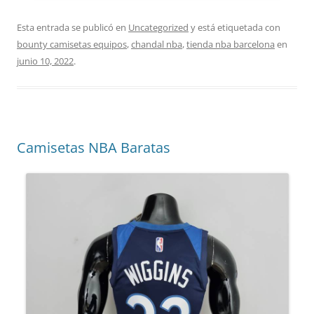
Esta entrada se publicó en
Uncategorized
y está etiquetada con
bounty camisetas equipos
,
chandal nba
,
tienda nba barcelona
en
junio 10, 2022
.
Camisetas NBA Baratas