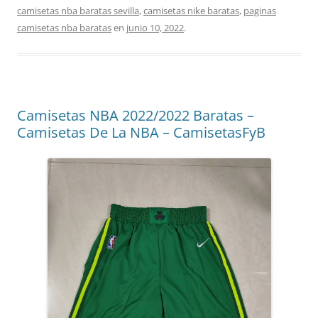
camisetas nba baratas sevilla
,
camisetas nike baratas
,
paginas
camisetas nba baratas
en
junio 10, 2022
.
Camisetas NBA 2022/2022 Baratas –
Camisetas De La NBA – CamisetasFyB