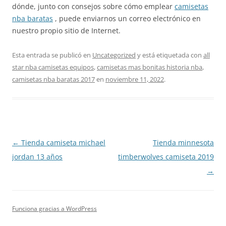
dónde, junto con consejos sobre cómo emplear
camisetas
nba baratas
, puede enviarnos un correo electrónico en
nuestro propio sitio de Internet.
Esta entrada se publicó en
Uncategorized
y está etiquetada con
all
star nba camisetas equipos
,
camisetas mas bonitas historia nba
,
camisetas nba baratas 2017
en
noviembre 11, 2022
.
Navegación
←
Tienda camiseta michael
Tienda minnesota
de
jordan 13 años
timberwolves camiseta 2019
entradas
→
Funciona gracias a WordPress