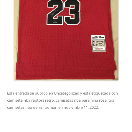
Esta entrada se publicó en
Uncategorized
y está etiquetada con
camiseta nba raptors retro
,
camisetas nba para niña rosa
,
tus
camisetas nba denis rodman
en
noviembre 11, 2022
.