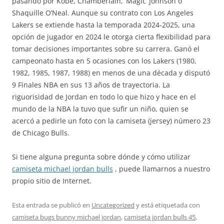
pasando por Kobe, Chamberlain, ‘Magic’ Johnson o
Shaquille O’Neal. Aunque su contrato con Los Angeles
Lakers se extiende hasta la temporada 2024-2025, una
opción de jugador en 2024 le otorga cierta flexibilidad para
tomar decisiones importantes sobre su carrera. Ganó el
campeonato hasta en 5 ocasiones con los Lakers (1980,
1982, 1985, 1987, 1988) en menos de una década y disputó
9 Finales NBA en sus 13 años de trayectoria. La
riguorisidad de Jordan en todo lo que hizo y hace en el
mundo de la NBA la tuvo que sufir un niño, quien se
acercó a pedirle un foto con la camiseta (jersey) número 23
de Chicago Bulls.
Si tiene alguna pregunta sobre dónde y cómo utilizar
camiseta michael jordan bulls
, puede llamarnos a nuestro
propio sitio de Internet.
Esta entrada se publicó en
Uncategorized
y está etiquetada con
camiseta bugs bunny michael jordan
,
camiseta jordan bulls 45
,