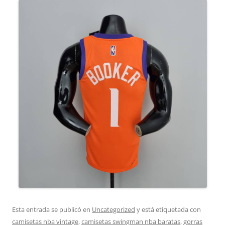
Esta entrada se publicó en
Uncategorized
y está etiquetada con
camisetas nba vintage
,
camisetas swingman nba baratas
,
gorras