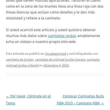
útiles que tienen muchas aplicaciones. Tanto en el cuello
como en la zona de los tirantes lleva una línea roja con dos
líneas blancas que actúan como detalles y le dan más
vistosidad y relieve a la camiseta.
Si usted acarició este artículo y usted quisiera obtener
muchos más datos sobre
camisetas jordan
amablemente
echa un vistazo a nuestro propio sitio web.
Esta entrada se publicó en
Uncategorized
y está etiquetada con
camiseta de jordan
,
camiseta de michael jordan barata
,
camiseta
michael jordan infantil
en
diciembre 4, 2023
.
Navegación
←
Por Favor, Céntrate en el
Comprar Camisetas Bulls
de
Tema
NBA 2023 – Camiseta NBA
→
entradas