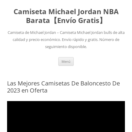
Camiseta Michael Jordan NBA
Barata【Envío Gratis】
Camiseta de Michael Jordan – Camiseta Michael Jordan bulls de alta
calidad y precio económico. Envío rápido y gratis. Número de
seguimiento disponible.
Saltar
Menú
al
contenido
Las Mejores Camisetas De Baloncesto De
2023 en Oferta