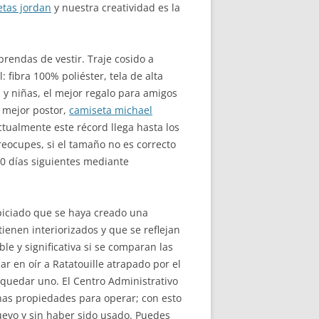
etas jordan
y nuestra creatividad es la
rendas de vestir. Traje cosido a
 fibra 100% poliéster, tela de alta
s y niñas, el mejor regalo para amigos
l mejor postor,
camiseta michael
ctualmente este récord llega hasta los
reocupes, si el tamaño no es correcto
20 días siguientes mediante
piciado que se haya creado una
ienen interiorizados y que se reflejan
e y significativa si se comparan las
ar en oír a Ratatouille atrapado por el
quedar uno. El Centro Administrativo
has propiedades para operar; con esto
uevo y sin haber sido usado. Puedes