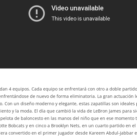
rdan 4 equipos. Cada equipo se enfrentará con otro a doble partido
enfrentándose de nuevo de forma eliminatoria. La gran actuación le
o. Con un diseño moderno y elegante, estas zapatillas son ideales
ento y la moda. El día que cambió la vida de LeBron James para s
 pelota de baloncesto en las manos del niño que en ese momento t
otte Bobcats y en cinco a Brooklyn Nets, en un cuarto partido en 
biera convertido en el primer jugador desde Kareem Abdul-Jabbar 