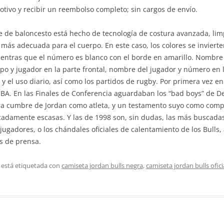
otivo y recibir un reembolso completo; sin cargos de envío.
e de baloncesto está hecho de tecnología de costura avanzada, li
 más adecuada para el cuerpo. En este caso, los colores se inviert
mientras que el número es blanco con el borde en amarillo. Nomb
po y jugador en la parte frontal, nombre del jugador y número en la
s y el uso diario, así como los partidos de rugby. Por primera vez e
BA. En las Finales de Conferencia aguardaban los “bad boys” de De
ra cumbre de Jordan como atleta, y un testamento suyo como comp
cadamente escasas. Y las de 1998 son, sin dudas, las más buscadas
jugadores, o los chándales oficiales de calentamiento de los Bulls
s de prensa.
 está etiquetada con
camiseta jordan bulls negra
,
camiseta jordan bulls ofici