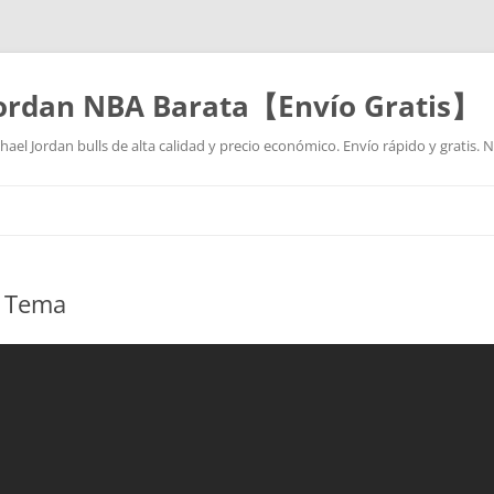
Jordan NBA Barata【Envío Gratis】
ael Jordan bulls de alta calidad y precio económico. Envío rápido y gratis.
Saltar
al
contenido
l Tema