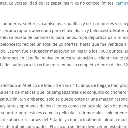
ntes. La versatilidad de las zapatillas Nike no conoce límites,
camis
.
udaderas, suéteres, camisetas, zapatillas y otros deportes y ocio p
 secado rápido, adecuado para el uso diario y baloncesto. Material:
éster, camiseta de baloncesto para niños, ropa deportiva para niño
l baloncesto recibió un total de 20 ofertas, hasta que fue vendida a
o. LeBron fue el jugador más joven en llegar a los 1000 puntos (a
enderemos en Español nativo en nuestra atención al cliente No te p
el adecuado para ti, recibe un reembolso completo dentro de los 1
afectado al Atlético de Madrid en sus 112 años de bagaje han pro
a serie de matices que los simpatizantes del conjunto colchonero t
nstitución. Sin embargo, sólo se puede obtener una imagen razonabl
 hay tantas opiniones de los clientes como sea posible. Solo de pens
oportar pero esto es como la película Los Inmortales: solo puede 
sa de ahorrar recursos del Estado, ya que actualmente alquila muc
ios de trabajo adecuados. El artículo se debe devolver en estado n