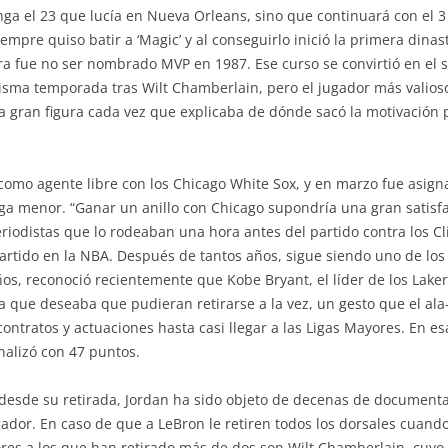
ga el 23 que lucía en Nueva Orleans, sino que continuará con el 3 
pre quiso batir a ‘Magic’ y al conseguirlo inició la primera dinastí
ra fue no ser nombrado MVP en 1987. Ese curso se convirtió en e
isma temporada tras Wilt Chamberlain, pero el jugador más valioso
la gran figura cada vez que explicaba de dónde sacó la motivación p
como agente libre con los Chicago White Sox, y en marzo fue asig
iga menor. “Ganar un anillo con Chicago supondría una gran satisfac
iodistas que lo rodeaban una hora antes del partido contra los Cl
 partido en la NBA. Después de tantos años, sigue siendo uno de l
ños, reconoció recientemente que Kobe Bryant, el líder de los Laker
a que deseaba que pudieran retirarse a la vez, un gesto que el ala
ntratos y actuaciones hasta casi llegar a las Ligas Mayores. En es
inalizó con 47 puntos.
desde su retirada, Jordan ha sido objeto de decenas de documentale
gador. En caso de que a LeBron le retiren todos los dorsales cuando
ores a los que han retirado más de dos son Wilt Chamberlain, cuyo 