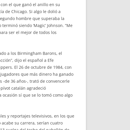
con el que ganó el anillo en su
a de Chicago. Si algo le dolió a
l segundo hombre que superaba la
 terminó siendo ‘Magic’ Johnson. “Me
ara ser el mejor de todos los
nado a los Birmingham Barons, el
ción”, dijo el español a Efe
ippers. El 26 de octubre de 1984, con
os jugadores que más dinero ha ganado
s -de 36 años-, trató de convencerle
-pívot catalán agradeció
a ocasión sí que se lo tomó como algo
s y reportajes televisivos, en los que
 acabe su carrera, serían cuatro
13 cuelga del techo del pabellón de