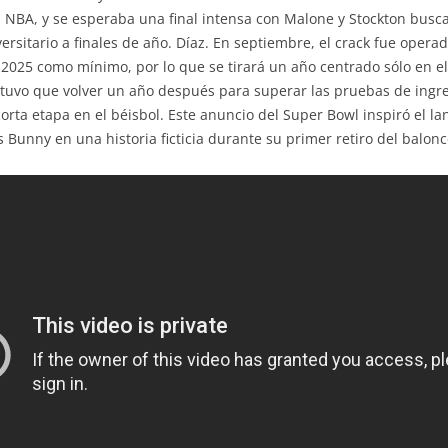
a NBA, y se esperaba una final intensa con Malone y Stockton busc
versitario a finales de año. Díaz. En septiembre, el crack fue ope
a 2025 como mínimo, por lo que se tirará un año centrado sólo en 
y tuvo que volver un año después para superar las pruebas de ingre
corta etapa en el béisbol. Este anuncio del Super Bowl inspiró el l
 Bunny en una historia ficticia durante su primer retiro del balonc