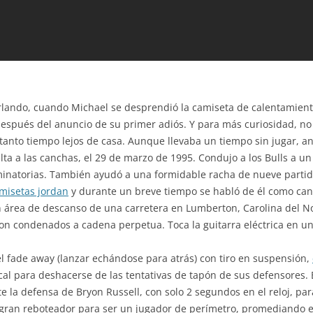
lando, cuando Michael se desprendió la camiseta de calentamiento v
a después del anuncio de su primer adiós. Y para más curiosidad, 
tanto tiempo lejos de casa. Aunque llevaba un tiempo sin jugar, an
a a las canchas, el 29 de marzo de 1995. Condujo a los Bulls a u
liminatorias. También ayudó a una formidable racha de nueve parti
misetas jordan
y durante un breve tiempo se habló de él como can
n área de descanso de una carretera en Lumberton, Carolina del No
n condenados a cadena perpetua. Toca la guitarra eléctrica en u
l fade away (lanzar echándose para atrás) con tiro en suspensión,
cal para deshacerse de las tentativas de tapón de sus defensores.
te la defensa de Bryon Russell, con solo 2 segundos en el reloj, par
 gran reboteador para ser un jugador de perímetro, promediando e