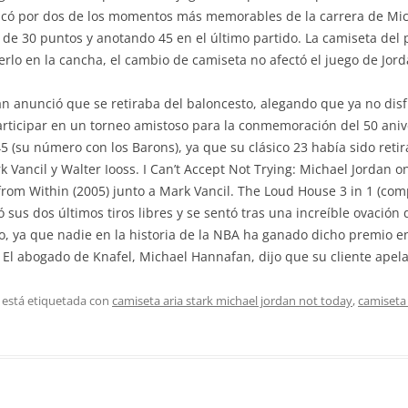
stacó por dos de los momentos más memorables de la carrera de Mi
e 30 puntos y anotando 45 en el último partido. La camiseta del p
erlo en la cancha, el cambio de camiseta no afectó el juego de Jord
an anunció que se retiraba del baloncesto, alegando que ya no dis
articipar en un torneo amistoso para la conmemoración del 50 aniver
45 (su número con los Barons), ya que su clásico 23 había sido reti
 Vancil y Walter Iooss. I Can’t Accept Not Trying: Michael Jordan on
from Within (2005) junto a Mark Vancil. The Loud House 3 in 1 (comp
otó sus dos últimos tiros libres y se sentó tras una increíble ovació
, ya que nadie en la historia de la NBA ha ganado dicho premio e
 El abogado de Knafel, Michael Hannafan, dijo que su cliente apelar
 está etiquetada con
camiseta aria stark michael jordan not today
,
camiseta 