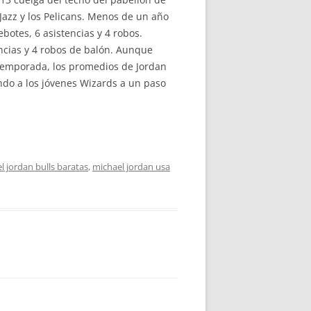
s Jazz y los Pelicans. Menos de un año
botes, 6 asistencias y 4 robos.
ncias y 4 robos de balón. Aunque
 temporada, los promedios de Jordan
ando a los jóvenes Wizards a un paso
l jordan bulls baratas
,
michael jordan usa