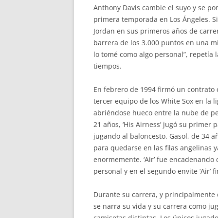
Anthony Davis cambie el suyo y se pon
primera temporada en Los Ángeles. Siem
Jordan en sus primeros años de carre
barrera de los 3.000 puntos en una m
lo tomé como algo personal”, repetía 
tiempos.
En febrero de 1994 firmó un contrato 
tercer equipo de los White Sox en la l
abriéndose hueco entre la nube de per
21 años, ‘His Airness’ jugó su primer
jugando al baloncesto. Gasol, de 34 a
para quedarse en las filas angelinas y
enormemente. ‘Air’ fue encadenando co
personal y en el segundo envite ‘Air’ f
Durante su carrera, y principalmente 
se narra su vida y su carrera como ju
camisetas distintas. Los únicos jugad