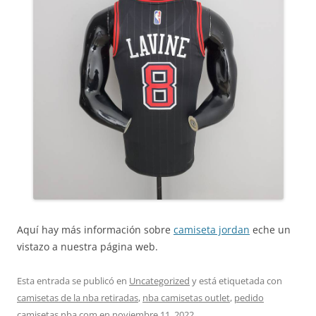
Aquí hay más información sobre
camiseta jordan
eche un
vistazo a nuestra página web.
Esta entrada se publicó en
Uncategorized
y está etiquetada con
camisetas de la nba retiradas
,
nba camisetas outlet
,
pedido
camisetas nba.com
en
noviembre 11, 2022
.