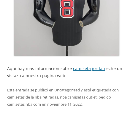
Aquí hay más información sobre
camiseta jordan
eche un
vistazo a nuestra página web.
Esta entrada se publicó en
Uncategorized
y está etiquetada con
camisetas de la nba retiradas
,
nba camisetas outlet
,
pedido
camisetas nba.com
en
noviembre 11, 2022
.