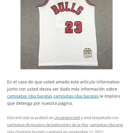
En el caso de que usted amado este artículo informativo
junto con usted desea ser dado más información sobre
camisetas nba baratas
camisetas nba baratas
le imploro
que detenga por nuestra página.
Esta entrada se publicó en
Uncategorized
y está etiquetada con
camisetas de equipos de baloncesto de la nba
,
camisetas nba png
,
nba charlotte hornets camiseta
en
noviembre 11, 2022
.