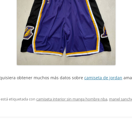
ed quisiera obtener muchos más datos sobre
camiseta de jordan
amab
 está etiquetada con
camiseta interior sin manga hombre nba
,
manel sanch